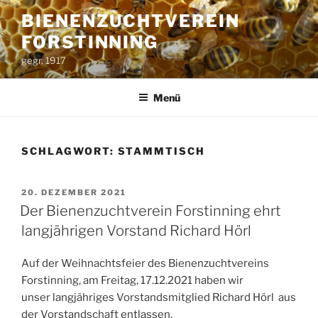
Zum
BIENENZUCHTVEREIN
Inhalt
FORSTINNING
springen
gegr. 1917
Menü
SCHLAGWORT:
STAMMTISCH
VERÖFFENTLICHT
20. DEZEMBER 2021
AM
Der Bienenzuchtverein Forstinning ehrt
langjährigen Vorstand Richard Hörl
Auf der Weihnachtsfeier des Bienenzuchtvereins
Forstinning, am Freitag, 17.12.2021 haben wir
unser langjähriges Vorstandsmitglied Richard Hörl aus
der Vorstandschaft entlassen.