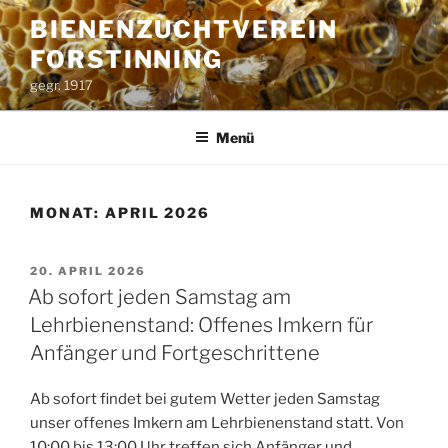
Zum
BIENENZUCHTVEREIN
Inhalt
FORSTINNING
springen
gegr. 1917
Menü
MONAT:
APRIL 2026
VERÖFFENTLICHT
20. APRIL 2026
AM
Ab sofort jeden Samstag am
Lehrbienenstand: Offenes Imkern für
Anfänger und Fortgeschrittene
Ab sofort findet bei gutem Wetter jeden Samstag
unser offenes Imkern am Lehrbienenstand statt. Von
10:00 bis 13:00 Uhr treffen sich Anfänger und