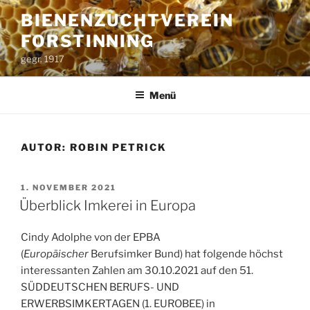
Zum
BIENENZUCHTVEREIN
Inhalt
FORSTINNING
springen
gegr. 1917
Menü
AUTOR:
ROBIN PETRICK
VERÖFFENTLICHT
1. NOVEMBER 2021
AM
Überblick Imkerei in Europa
Cindy Adolphe von der EPBA
(
Europäischer
Berufsimker Bund) hat folgende höchst
interessanten Zahlen am 30.10.2021 auf den 51.
SÜDDEUTSCHEN BERUFS- UND
ERWERBSIMKERTAGEN (1. EUROBEE) in